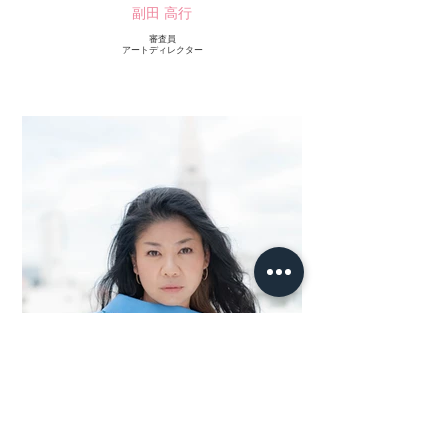
副田 高行
審査員
アートディレクター
小篠ゆま
審査員