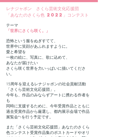
レナジャポン さくら芸術文化応援団
「あなたのさくら色 2022」コンテスト
テーマ
「世界にさくら咲く。」
恐怖という服をぬぎすてて、
世界中に笑顔があふれますように。
愛と希望を
一枚の絵に、写真に、歌に込めて、
あなたが届けたい
さくら咲く世界を力いっぱいに描いてくださ
い。
15周年を迎えるレナジャポンの社会貢献活動
「さくら芸術文化応援団」。
今年も、
作品のみならずアートに携わる作者を
も
同時に支援するために、
今年受賞作品とともに
過去受賞作品から厳選し、
都内展示会場で作品
展覧会*
を行う予定です。
1
また「さくら芸術文化応援団」あなたのさくら
色コンテスト受賞作品集のポストカードやオリ