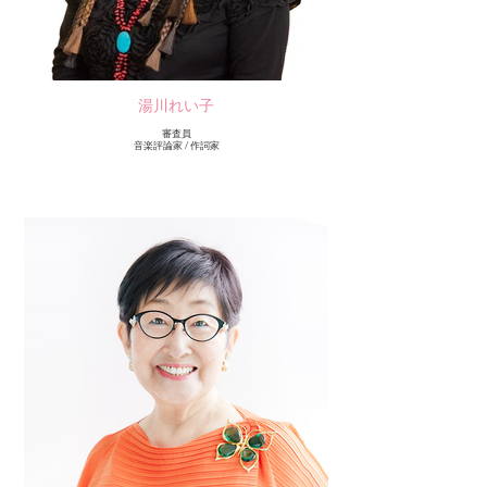
湯川れい子
審査員
音楽評論家 / 作詞家