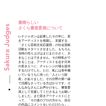
素晴らしい
Sakura Judges
さくら審査委員について
レナジャポンは起業したその年に、若
きアーティストを発掘し、支援する
「さくら芸術文化応援団」の社会貢献
活動をスタートさせました。もちろん
当時の売り上げはまだまだ小さく、大
きなことはできません。その時私がで
きることは、アーティストを志す日本
の若き人々に、チャレンジの場を提供
するだけでした。ただ、私には長年働
いているうちに培った「人という財
産」がありました。その分野の第一線
で活躍なさっている方ばかりです。そ
んなみなさんにお声かけをし、審査委
員として支援してくださるようお願い
しました。まだ若きアーティストにと
って、「その道のプロの方から、自分
の作品にコメントをいただけたら」、