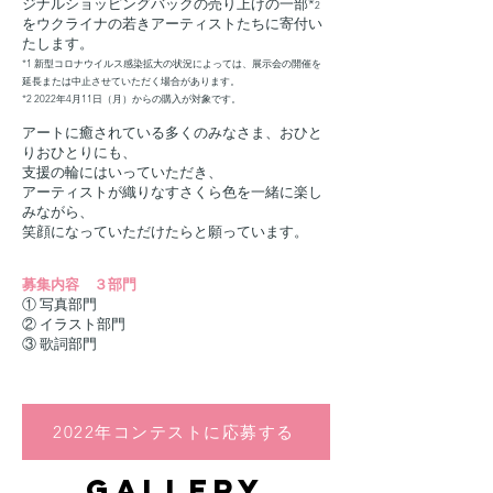
ジナルショッピングバックの売り上げの一部*
2
をウクライナの若きアーティストたちに寄付い
たします。
*1 新型コロナウイルス感染拡大の状況によっては、展示会の開催を
延長または中止させていただく場合があります。
*2 2022年4月11日（月）からの購入が対象です。
アートに癒されている多くのみなさま、おひと
りおひとりにも、
支援の輪にはいっていただき、
アーティストが織りなすさくら色を一緒に楽し
みながら、
笑顔になっていただけたらと願っています。
募集内容 ３部門
① 写真部門
② イラスト部門
③ 歌詞部門
2022年コンテストに応募する
gallery